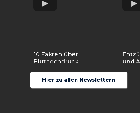
Beliebteste 
10 Fakten über
Entz
Bluthochdruck
und A
Hier zu allen Newslettern