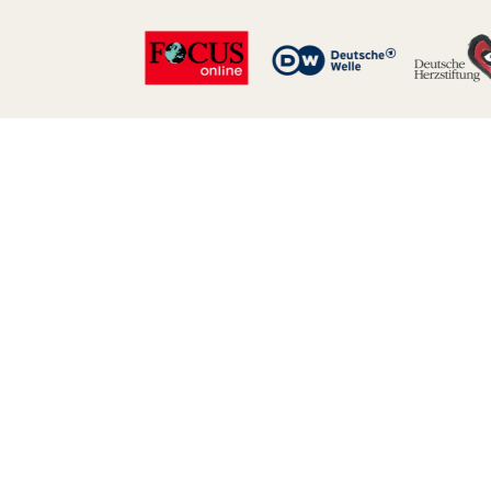
Ich bin Dr. 
Ich helfe dir, Kontrolle
zu erlangen und ein angs
selbstbestimmtes Leben