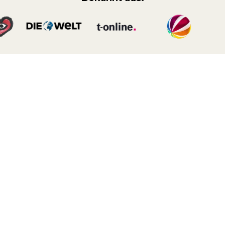
Waller
 über deine Gesundheit
tfreies,
 zu führen.