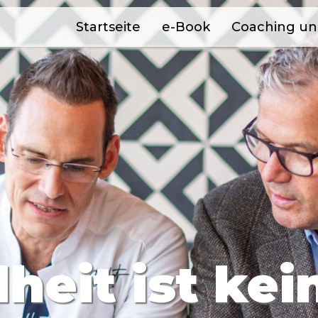
Startseite
e-Book
Coaching u
eit ist kein