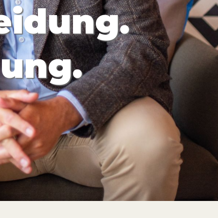
heidung.
dung.