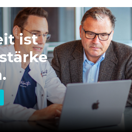
t ist
stärke
.