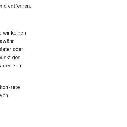
nd entfernen.
e wir keinen
Gewähr
bieter oder
punkt der
 waren zum
 konkrete
 von