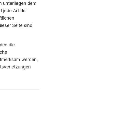
en unterliegen dem
d jede Art der
tlichen
ieser Seite sind
rden die
lche
aufmerksam werden,
htsverletzungen